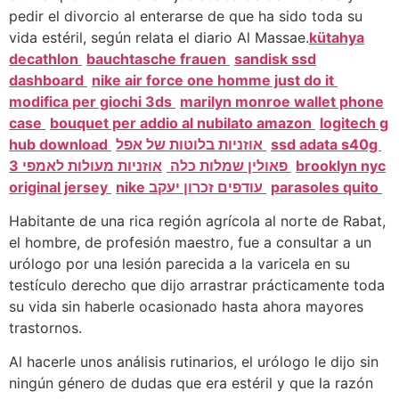
pedir el divorcio al enterarse de que ha sido toda su
vida estéril, según relata el diario Al Massae.
kütahya
decathlon
bauchtasche frauen
sandisk ssd
dashboard
nike air force one homme just do it
modifica per giochi 3ds
marilyn monroe wallet phone
case
bouquet per addio al nubilato amazon
logitech g
hub download
אוזניות בלוטות של אפל
ssd adata s40g
פאולין שמלות כלה
אוזניות מעולות לאמפי 3
brooklyn nyc
original jersey
nike עודפים זכרון יעקב
parasoles quito
Habitante de una rica región agrícola al norte de Rabat,
el hombre, de profesión maestro, fue a consultar a un
urólogo por una lesión parecida a la varicela en su
testículo derecho que dijo arrastrar prácticamente toda
su vida sin haberle ocasionado hasta ahora mayores
trastornos.
Al hacerle unos análisis rutinarios, el urólogo le dijo sin
ningún género de dudas que era estéril y que la razón