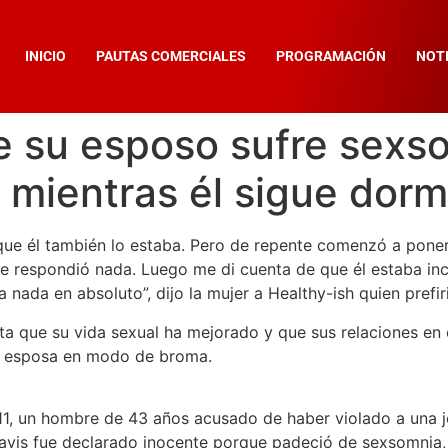
INICIO
PAUTAS COMERCIALES
PROGRAMACIÓN
NOTI
 su esposo sufre sexso
s mientras él sigue dor
ue él también lo estaba. Pero de repente comenzó a poner
e respondió nada. Luego me di cuenta de que él estaba in
 nada en absoluto”, dijo la mujer a Healthy-ish quien pref
sta que su vida sexual ha mejorado y que sus relaciones en
liz esposa en modo de broma.
11, un hombre de 43 años acusado de haber violado a una j
avis fue declarado inocente porque padeció de sexsomnia, 